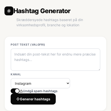
Hashtag Generator
Skræddersyede hashtags baseret på din
virksomhedsprofil, branche og lokation
POST TEKST (VALGFRI)
KANAL
Undgå spam-hashtags
Generer hashtags