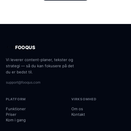
FOOQUS
Vi leverer content-planer, tekster og
strategi — så du kan fokusere på det
du er bedst til.
support@fooqus.com
PLATFORM
VIRKSOMHED
Funktioner
Om os
Priser
Kontakt
Kom i gang