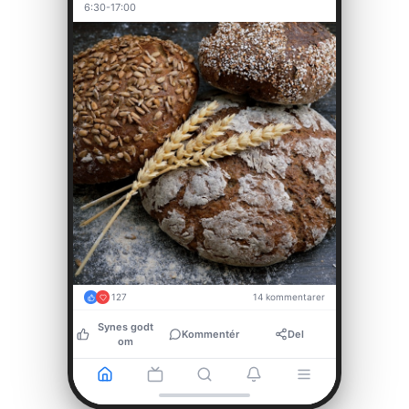
6:30-17:00
127
14
kommentarer
Synes godt
Kommentér
Del
om