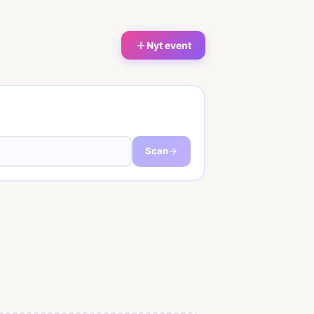
Nyt event
Scan