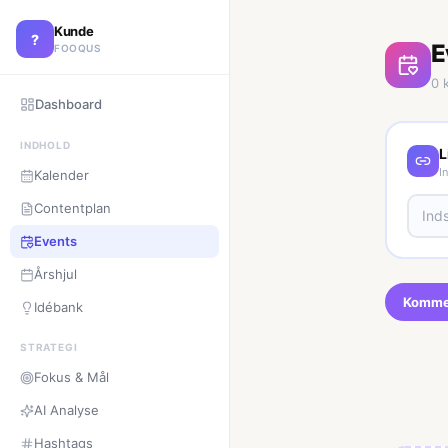
Kunde
?
E
FOOQUS
0
k
Dashboard
INDHOLD
L
I
Kalender
Contentplan
Events
Årshjul
Komme
Idébank
STRATEGI
Fokus & Mål
AI Analyse
Hashtags