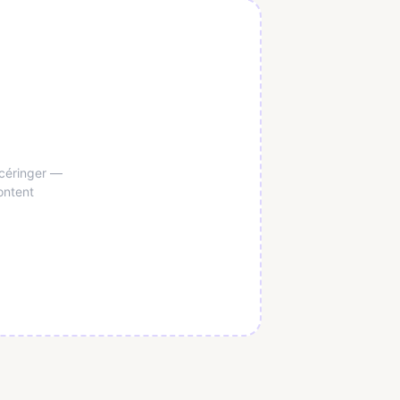
ncéringer —
ontent