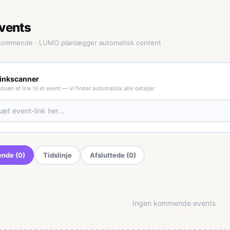
vents
ommende · LUMO planlægger automatisk content
inkscanner
ndsæt et link til et event — vi finder automatisk alle detaljer
nde
(0)
Tidslinje
Afsluttede
(0)
Ingen kommende events